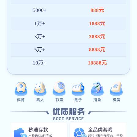
理解为何卢伟如此重视这位年轻球员。
1、李永炜的技术能力
李永炜在场上的技术能力是其受到关注的重要原因之
一。他具备出色的投篮技巧，无论是三分球还是中距
离投篮，他都能稳定命中，这使得对手在防守时不得
不更加谨慎。
此外，李永炜的运球和传球能力也非常突出。他能够
灵活变换运球节奏，有效突破防线，同时又能精准找
到队友，为球队创造更多机会。这种多样化的进攻方
式，使得他成为对方防守的一大难题。
最后，李永炜在防守端同样表现不俗。他不仅拥有良
好的身体素质，还具备敏锐的判断力，经常能够成功