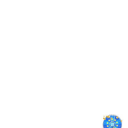
合。
团队合作不仅仅体现在场上的配合，更重要的是赛前
和赛后的交流与支持。每一位队员都应理解自己的角
色，无论出场时间长短，都要把个人目标放在团队成
功之下。只有这样，才能形成更加团结一致、充满活
力和斗志昂扬的集体。
此外，在面对逆境时，团队精神尤为重要。当赛事进
程不顺利或者遭遇困难时，全队上下需团结一心，共
同克服困难。而这时候，即使是未能首发上阵的替
补，也能够通过鼓励和支持帮助球队走出困境，实现
反弹。
3、压力管理能力